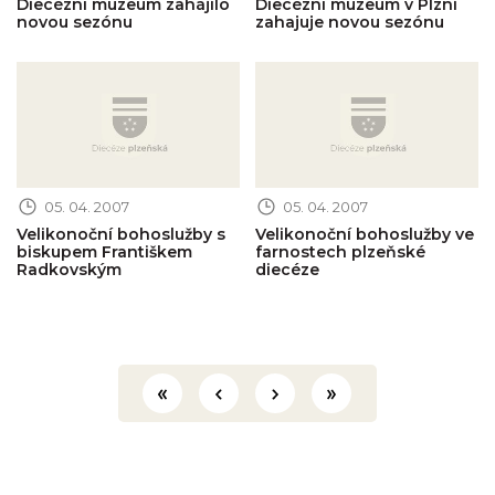
Diecézní muzeum zahájilo
Diecézní muzeum v Plzni
novou sezónu
zahajuje novou sezónu
Obrázek novinky
Obrázek novinky
05. 04. 2007
05. 04. 2007
Velikonoční bohoslužby s
Velikonoční bohoslužby ve
biskupem Františkem
farnostech plzeňské
Radkovským
diecéze