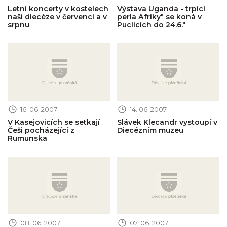
Letní koncerty v kostelech
Výstava Uganda - trpící
naší diecéze v červenci a v
perla Afriky" se koná v
srpnu
Puclicích do 24.6."
Obrázek novinky
Obrázek novinky
16. 06. 2007
14. 06. 2007
V Kasejovicích se setkají
Slávek Klecandr vystoupí v
Češi pocházející z
Diecézním muzeu
Rumunska
Obrázek novinky
Obrázek novinky
08. 06. 2007
07. 06. 2007