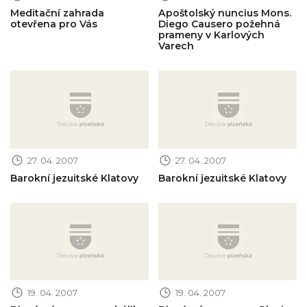
Meditační zahrada
Apoštolský nuncius Mons.
otevřena pro Vás
Diego Causero požehná
prameny v Karlových
Varech
Obrázek novinky
Obrázek novinky
27. 04. 2007
27. 04. 2007
Barokní jezuitské Klatovy
Barokní jezuitské Klatovy
Obrázek novinky
Obrázek novinky
19. 04. 2007
19. 04. 2007