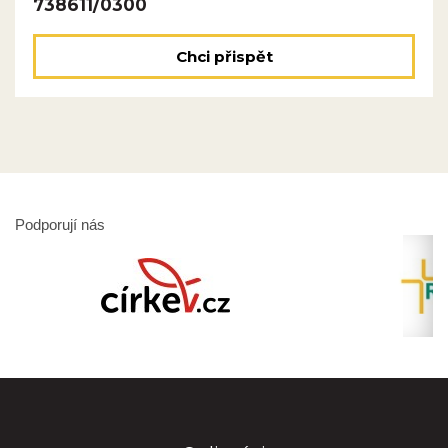
738611/0300
Chci přispět
Podporují nás