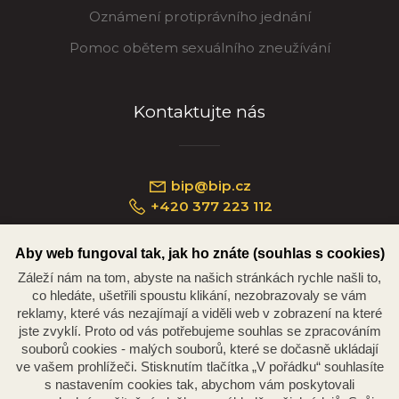
Oznámení protiprávního jednání
Pomoc obětem sexuálního zneužívání
Kontaktujte nás
bip@bip.cz
+420 377 223 112
Aby web fungoval tak, jak ho znáte (souhlas s cookies)
Záleží nám na tom, abyste na našich stránkách rychle našli to,
Náměstí Republiky 234/35, 301 00 Plzeň
co hledáte, ušetřili spoustu klikání, nezobrazovaly se vám
reklamy, které vás nezajímají a viděli web v zobrazení na které
jste zvyklí. Proto od vás potřebujeme souhlas se zpracováním
souborů cookies - malých souborů, které se dočasně ukládají
ve vašem prohlížeči. Stisknutím tlačítka „V pořádku“ souhlasíte
s nastavením cookies tak, abychom vám poskytovali