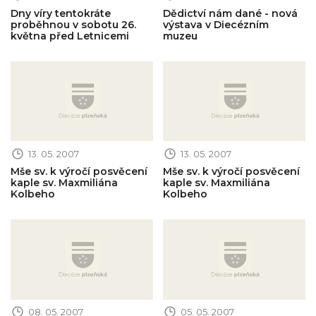
Dny víry tentokráte
Dědictví nám dané - nová
proběhnou v sobotu 26.
výstava v Diecézním
května před Letnicemi
muzeu
Obrázek novinky
Obrázek novinky
13. 05. 2007
13. 05. 2007
Mše sv. k výročí posvěcení
Mše sv. k výročí posvěcení
kaple sv. Maxmiliána
kaple sv. Maxmiliána
Kolbeho
Kolbeho
Obrázek novinky
Obrázek novinky
08. 05. 2007
05. 05. 2007