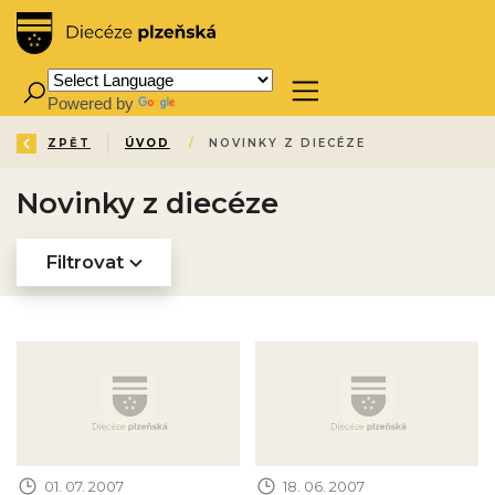
Powered by
Translate
ZPĚT
ÚVOD
/
NOVINKY Z DIECÉZE
Novinky z diecéze
Filtrovat
Obrázek novinky
Obrázek novinky
01. 07. 2007
18. 06. 2007