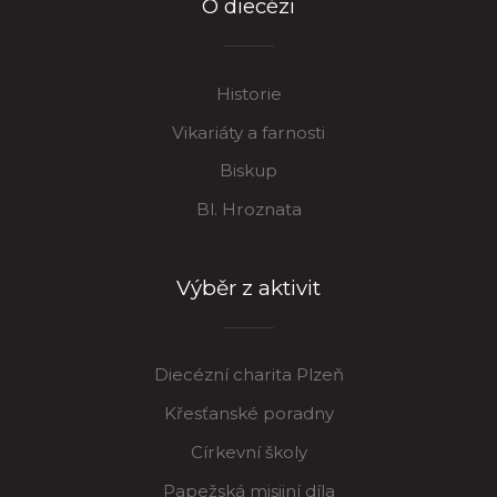
O diecézi
Historie
Vikariáty a farnosti
Biskup
Bl. Hroznata
Výběr z aktivit
Diecézní charita Plzeň
Křesťanské poradny
Církevní školy
Papežská misijní díla