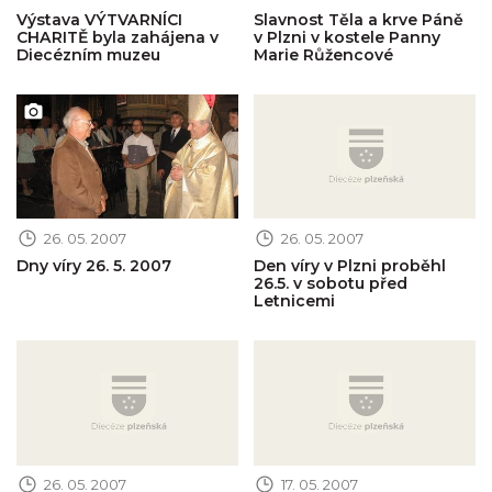
Výstava VÝTVARNÍCI
Slavnost Těla a krve Páně
CHARITĚ byla zahájena v
v Plzni v kostele Panny
Diecézním muzeu
Marie Růžencové
Obrázek novinky
Obrázek novinky
26. 05. 2007
26. 05. 2007
Dny víry 26. 5. 2007
Den víry v Plzni proběhl
26.5. v sobotu před
Letnicemi
Obrázek novinky
Obrázek novinky
26. 05. 2007
17. 05. 2007