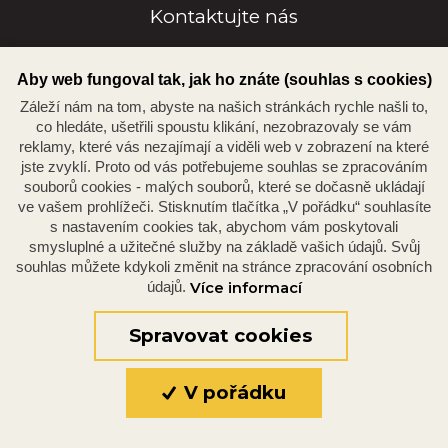
Kontaktujte nás
Aby web fungoval tak, jak ho znáte (souhlas s cookies)
bip@bip.cz
Záleží nám na tom, abyste na našich stránkách rychle našli to,
+420 377 223 112
co hledáte, ušetřili spoustu klikání, nezobrazovaly se vám
reklamy, které vás nezajímají a viděli web v zobrazení na které
jste zvyklí. Proto od vás potřebujeme souhlas se zpracováním
souborů cookies - malých souborů, které se dočasně ukládají
ve vašem prohlížeči. Stisknutím tlačítka „V pořádku“ souhlasíte
Náměstí Republiky 234/35, 301 00 Plzeň
s nastavením cookies tak, abychom vám poskytovali
smysluplné a užitečné služby na základě vašich údajů. Svůj
souhlas můžete kdykoli změnit na stránce zpracování osobních
údajů.
Více informací
Spravovat cookies
V pořádku
© 2026 Oficiální stránky Plzeňské diecéze
©dmpCMS