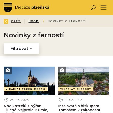
ZPĚT
ÚVOD
/
NOVINKY Z FARNOSTÍ
Novinky z farností
Filtrovat
Obrázek novinky
Obrázek novinky
VIKARIÁT PLZEŇ-MĚSTO
VIKARIÁT CHEBSKÝ
24. 05. 2025
19. 05. 2025
Noc kostelů z Nýřan,
Mše svatá s biskupem
Tlučné, Vejprnic, Křimic,
Tomášem k zakončení