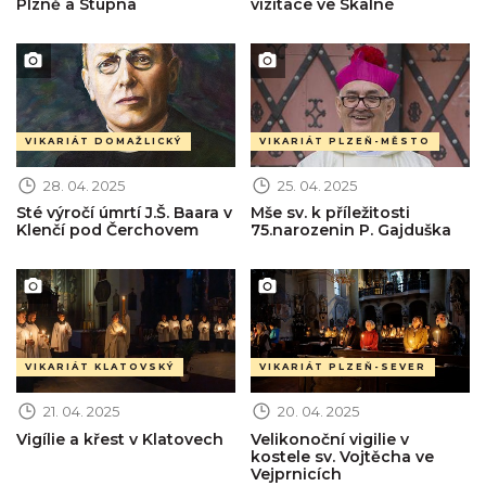
Plzně a Stupna
vizitace ve Skalné
Obrázek novinky
Obrázek novinky
VIKARIÁT DOMAŽLICKÝ
VIKARIÁT PLZEŇ-MĚSTO
28. 04. 2025
25. 04. 2025
Sté výročí úmrtí J.Š. Baara v
Mše sv. k příležitosti
Klenčí pod Čerchovem
75.narozenin P. Gajduška
Obrázek novinky
Obrázek novinky
VIKARIÁT KLATOVSKÝ
VIKARIÁT PLZEŇ-SEVER
21. 04. 2025
20. 04. 2025
Vigílie a křest v Klatovech
Velikonoční vigilie v
kostele sv. Vojtěcha ve
Vejprnicích