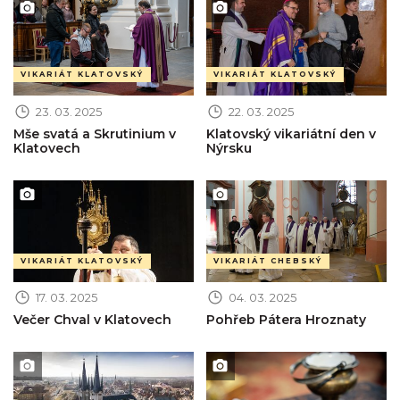
Obrázek novinky
Obrázek novinky
VIKARIÁT KLATOVSKÝ
VIKARIÁT KLATOVSKÝ
23. 03. 2025
22. 03. 2025
Mše svatá a Skrutinium v
Klatovský vikariátní den v
Klatovech
Nýrsku
Obrázek novinky
Obrázek novinky
VIKARIÁT KLATOVSKÝ
VIKARIÁT CHEBSKÝ
17. 03. 2025
04. 03. 2025
Večer Chval v Klatovech
Pohřeb Pátera Hroznaty
Obrázek novinky
Obrázek novinky