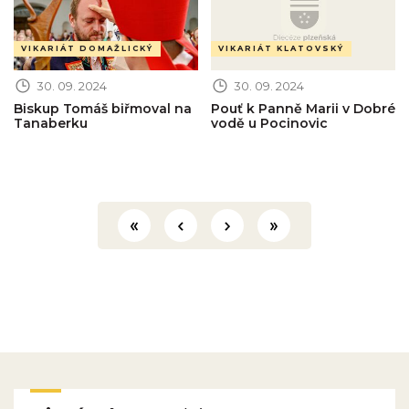
VIKARIÁT DOMAŽLICKÝ
VIKARIÁT KLATOVSKÝ
30. 09. 2024
30. 09. 2024
Biskup Tomáš biřmoval na
Pouť k Panně Marii v Dobré
Tanaberku
vodě u Pocinovic