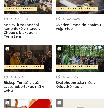
VIKARIÁT CHEBSKÝ
VIKARIÁT PLZEŇ-MĚSTO
03. 03. 2025
02. 02. 2025
Mše sv. k zakončení
Uvedení Páně do chrámu
kanonické vizitace v
Vejprnice
Chebu s biskupem
Tomášem
Obrázek novinky
Obrázek novinky
VIKARIÁT SOKOLOVSKÝ
VIKARIÁT PLZEŇ-MĚSTO
02. 12. 2024
16. 10. 2024
Biskup Tomáš sloužil
Svatohubertská mše u
svatohubertskou mši v
Kyjovské kaple
Lokti
Obrázek novinky
Obrázek novinky