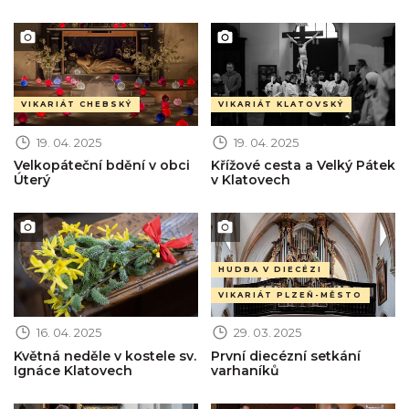
Obrázek novinky
Obrázek novinky
VIKARIÁT CHEBSKÝ
VIKARIÁT KLATOVSKÝ
19. 04. 2025
19. 04. 2025
Velkopáteční bdění v obci
Křížové cesta a Velký Pátek
Úterý
v Klatovech
Obrázek novinky
Obrázek novinky
HUDBA V DIECÉZI
VIKARIÁT PLZEŇ-MĚSTO
16. 04. 2025
29. 03. 2025
Květná neděle v kostele sv.
První diecézní setkání
Ignáce Klatovech
varhaníků