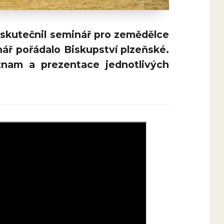
 uskutečnil seminář pro zemědělce
ář pořádalo Biskupství plzeňské.
znam a prezentace jednotlivých