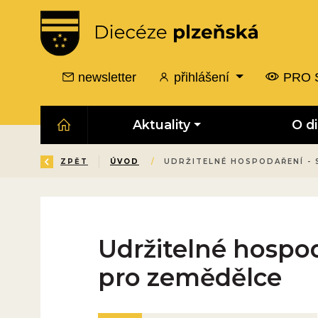
newsletter
přihlášení
PRO 
Aktuality
O d
ZPĚT
ÚVOD
/
UDRŽITELNÉ HOSPODAŘENÍ - 
Udržitelné hospod
pro zemědělce