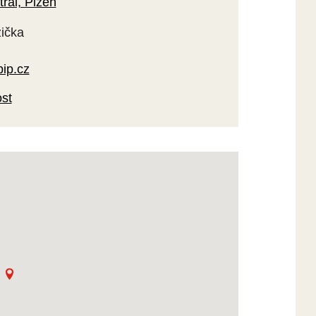
ral, Plzeň
ička
ip.cz
ost