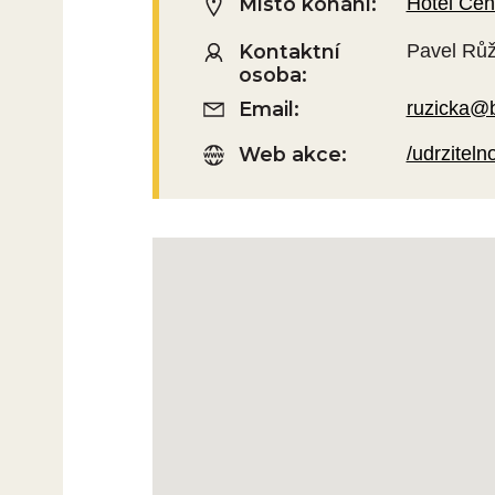
Místo konání:
Hotel Cent
Kontaktní
Pavel Růž
osoba:
Email:
ruzicka@b
Web akce:
/udrziteln