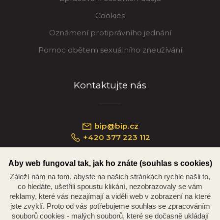
Cookies
Oznámení protiprávního jednání
Pomoc obětem sexuálního zneužívání
Kontaktujte nás
bip@bip.cz
+420 377 223 112
Aby web fungoval tak, jak ho znáte (souhlas s cookies)
Záleží nám na tom, abyste na našich stránkách rychle našli to,
Náměstí Republiky 234/35, 301 00 Plzeň
co hledáte, ušetřili spoustu klikání, nezobrazovaly se vám
reklamy, které vás nezajímají a viděli web v zobrazení na které
jste zvyklí. Proto od vás potřebujeme souhlas se zpracováním
souborů cookies - malých souborů, které se dočasně ukládají