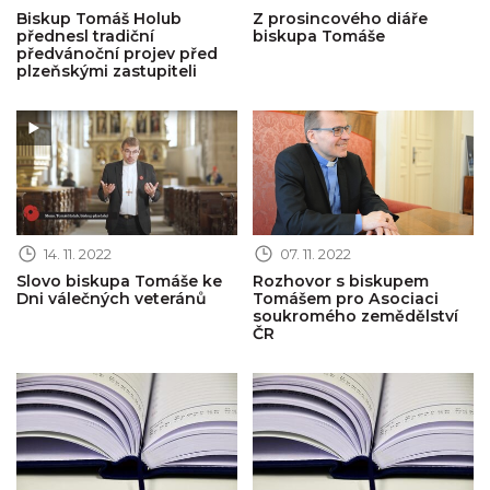
Biskup Tomáš Holub
Z prosincového diáře
přednesl tradiční
biskupa Tomáše
předvánoční projev před
plzeňskými zastupiteli
Obrázek novinky
Obrázek novinky
14. 11. 2022
07. 11. 2022
Slovo biskupa Tomáše ke
Rozhovor s biskupem
Dni válečných veteránů
Tomášem pro Asociaci
soukromého zemědělství
ČR
Obrázek novinky
Obrázek novinky