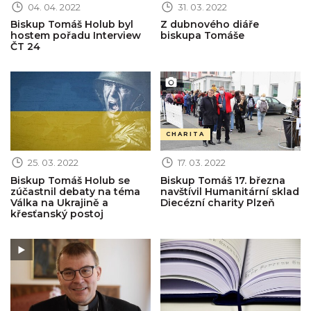
04. 04. 2022
31. 03. 2022
Biskup Tomáš Holub byl
Z dubnového diáře
hostem pořadu Interview
biskupa Tomáše
ČT 24
Obrázek novinky
Obrázek novinky
CHARITA
25. 03. 2022
17. 03. 2022
Biskup Tomáš Holub se
Biskup Tomáš 17. března
zúčastnil debaty na téma
navštívil Humanitární sklad
Válka na Ukrajině a
Diecézní charity Plzeň
křesťanský postoj
Obrázek novinky
Obrázek novinky