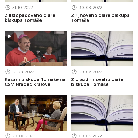
31. 10. 2022
30. 09. 2022
Z listopadového diáře
Z říjnového diáře biskupa
biskupa Tomáše
Tomáše
Obrázek novinky
Obrázek novinky
12. 08. 2022
30. 06. 2022
Kázání biskupa Tomáše na
Z prázdninového diáře
CSM Hradec Králové
biskupa Tomáše
Obrázek novinky
Obrázek novinky
20. 06. 2022
09. 05. 2022