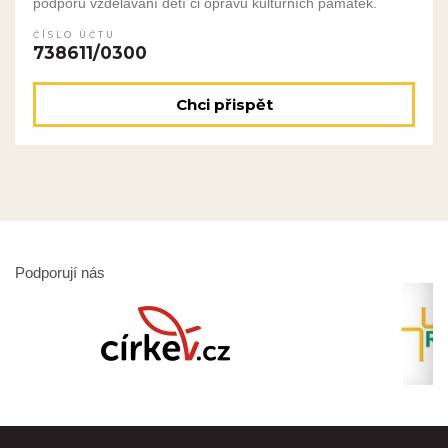
podporu vzdělávání dětí či opravu kulturních památek.
ČÍSLO ÚČTU
738611/0300
Chci přispět
Podporují nás