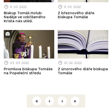
11. 03. 2022
11. 03. 2022
Biskup Tomáš Holub:
Z březnového diáře
Naděje ve vzkříšeného
biskupa Tomáše
Krista nás utěší.
Obrázek novinky
Obrázek novinky
03. 03. 2022
01. 02. 2022
Promluva biskupa Tomáše
Z únorového diáře biskupa
na Popeleční středu
Tomáše