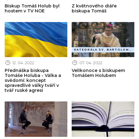
Biskup Tomáš Holub byl
Z květnového diáře
hostem v TV NOE
biskupa Tomáš
Obrázek novinky
Obrázek novinky
KATEDRÁLA SV. BARTOLOMĚJE
12. 04. 2022
07. 04. 2022
Přednáška biskupa
Velikonoce s biskupem
Tomáše Holuba - Válka a
Tomášem Holubem
svědomí: koncept
spravedlivé války tváří v
tvář ruské agresi
Obrázek novinky
Obrázek novinky