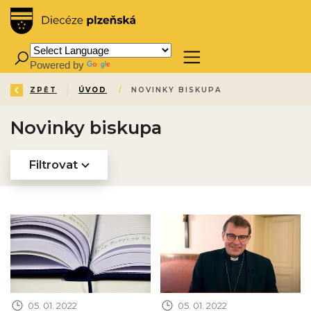
Powered by
Translate
ZPĚT
ÚVOD
/
NOVINKY BISKUPA
Novinky biskupa
Filtrovat
Obrázek novinky
Obrázek novinky
05. 01. 2022
05. 01. 2022