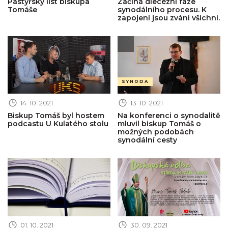
Pastýřský list biskupa
Začíná diecézní fáze
Tomáše
synodálního procesu. K
zapojení jsou zváni všichni.
Obrázek novinky
Obrázek novinky
SYNODA
14. 10. 2021
13. 10. 2021
Biskup Tomáš byl hostem
Na konferenci o synodalitě
podcastu U Kulatého stolu
mluvil biskup Tomáš o
možných podobách
synodální cesty
Obrázek novinky
Obrázek novinky
01. 10. 2021
30. 09. 2021