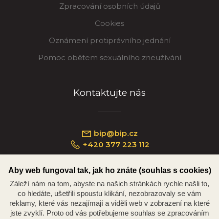
Zpracování osobních údajů
Cookies
Oznámení protiprávního jednání
Pomoc obětem sexuálního zneužívání
Kontaktujte nás
bip@bip.cz
+420 377 223 112
Aby web fungoval tak, jak ho znáte (souhlas s cookies)
Záleží nám na tom, abyste na našich stránkách rychle našli to,
Náměstí Republiky 234/35, 301 00 Plzeň
co hledáte, ušetřili spoustu klikání, nezobrazovaly se vám
reklamy, které vás nezajímají a viděli web v zobrazení na které
jste zvyklí. Proto od vás potřebujeme souhlas se zpracováním