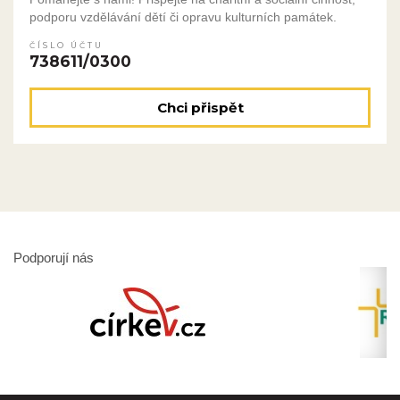
podporu vzdělávání dětí či opravu kulturních památek.
ČÍSLO ÚČTU
738611/0300
Chci přispět
Podporují nás