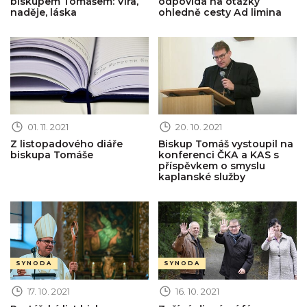
biskupem Tomášem: Víra,
odpovídá na otázky
naděje, láska
ohledně cesty Ad limina
Obrázek novinky
Obrázek novinky
01. 11. 2021
20. 10. 2021
Z listopadového diáře
Biskup Tomáš vystoupil na
biskupa Tomáše
konferenci ČKA a KAS s
příspěvkem o smyslu
kaplanské služby
Obrázek novinky
Obrázek novinky
SYNODA
SYNODA
17. 10. 2021
16. 10. 2021