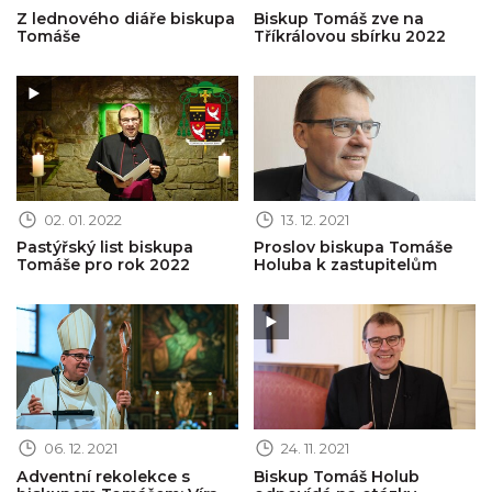
Z lednového diáře biskupa
Biskup Tomáš zve na
Tomáše
Tříkrálovou sbírku 2022
Obrázek novinky
Obrázek novinky
02. 01. 2022
13. 12. 2021
Pastýřský list biskupa
Proslov biskupa Tomáše
Tomáše pro rok 2022
Holuba k zastupitelům
Obrázek novinky
Obrázek novinky
06. 12. 2021
24. 11. 2021
Adventní rekolekce s
Biskup Tomáš Holub