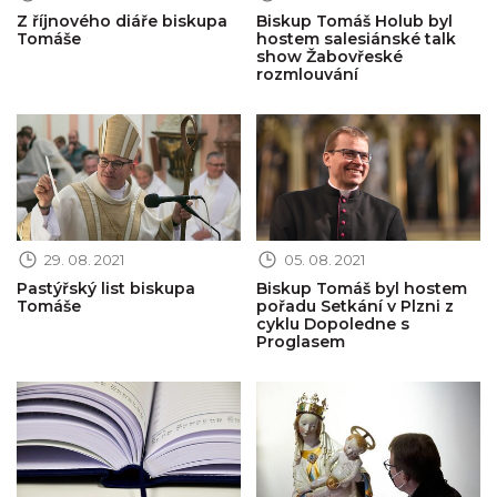
Z říjnového diáře biskupa
Biskup Tomáš Holub byl
Tomáše
hostem salesiánské talk
show Žabovřeské
rozmlouvání
Obrázek novinky
Obrázek novinky
29. 08. 2021
05. 08. 2021
Pastýřský list biskupa
Biskup Tomáš byl hostem
Tomáše
pořadu Setkání v Plzni z
cyklu Dopoledne s
Proglasem
Obrázek novinky
Obrázek novinky