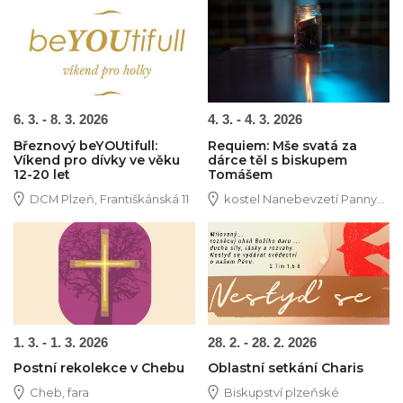
Obrázek novinky
Obrázek novinky
6. 3. - 8. 3. 2026
4. 3. - 4. 3. 2026
Březnový beYOUtifull:
Requiem: Mše svatá za
Víkend pro dívky ve věku
dárce těl s biskupem
12-20 let
Tomášem
DCM Plzeň, Františkánská 11
kostel Nanebevzetí Panny...
Obrázek novinky
Obrázek novinky
1. 3. - 1. 3. 2026
28. 2. - 28. 2. 2026
Postní rekolekce v Chebu
Oblastní setkání Charis
Cheb, fara
Biskupství plzeňské