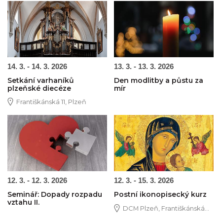
Obrázek novinky
Obrázek novinky
14. 3. - 14. 3. 2026
13. 3. - 13. 3. 2026
Setkání varhaníků
Den modlitby a půstu za
plzeňské diecéze
mír
Františkánská 11, Plzeň
Obrázek novinky
Obrázek novinky
12. 3. - 12. 3. 2026
12. 3. - 15. 3. 2026
Seminář: Dopady rozpadu
Postní ikonopisecký kurz
vztahu II.
DCM Plzeň, Františkánská...