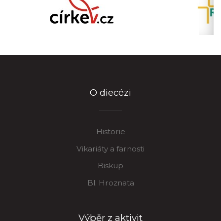
O diecézi
Historie
Vikariáty a farnosti
Biskup
Bl. Hroznata
Výběr z aktivit