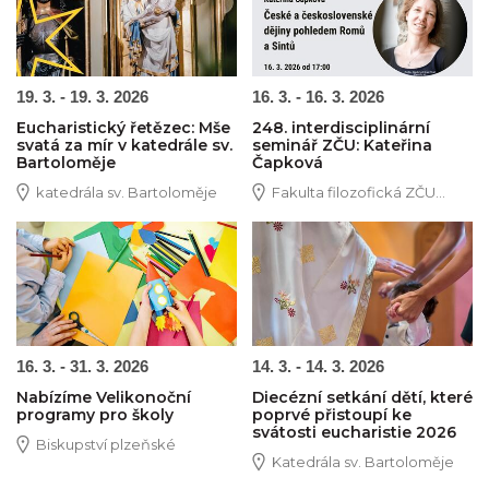
19. 3. - 19. 3. 2026
16. 3. - 16. 3. 2026
Eucharistický řetězec: Mše
248. interdisciplinární
svatá za mír v katedrále sv.
seminář ZČU: Kateřina
Bartoloměje
Čapková
katedrála sv. Bartoloměje
Fakulta filozofická ZČU...
Obrázek novinky
Obrázek novinky
16. 3. - 31. 3. 2026
14. 3. - 14. 3. 2026
Nabízíme Velikonoční
Diecézní setkání dětí, které
programy pro školy
poprvé přistoupí ke
svátosti eucharistie 2026
Biskupství plzeňské
Katedrála sv. Bartoloměje