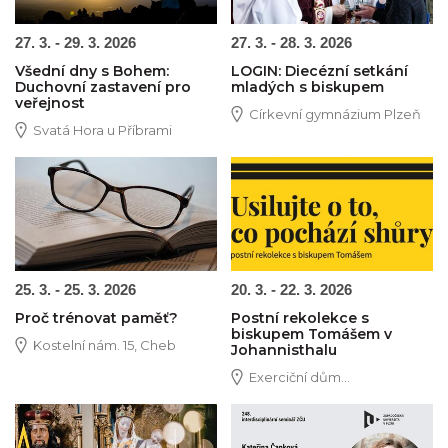
27. 3. - 29. 3. 2026
27. 3. - 28. 3. 2026
Všední dny s Bohem:
LOGIN: Diecézní setkání
Duchovní zastavení pro
mladých s biskupem
veřejnost
Církevní gymnázium Plzeň
Svatá Hora u Příbrami
Obrázek novinky
Obrázek novinky
25. 3. - 25. 3. 2026
20. 3. - 22. 3. 2026
Proč trénovat paměť?
Postní rekolekce s
biskupem Tomášem v
Kostelní nám. 15, Cheb
Johannisthalu
Exerciční dům...
Obrázek novinky
Obrázek novinky