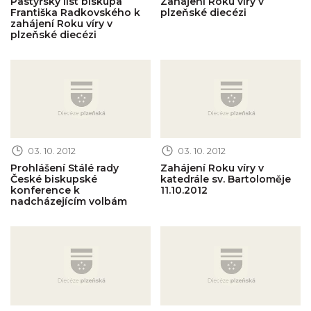
Pastýřský list biskupa
Zahájení Roku víry v
Františka Radkovského k
plzeňské diecézi
zahájení Roku víry v
plzeňské diecézi
Obrázek novinky
Obrázek novinky
03. 10. 2012
03. 10. 2012
Prohlášení Stálé rady
Zahájení Roku víry v
České biskupské
katedrále sv. Bartoloměje
konference k
11.10.2012
nadcházejícím volbám
Obrázek novinky
Obrázek novinky