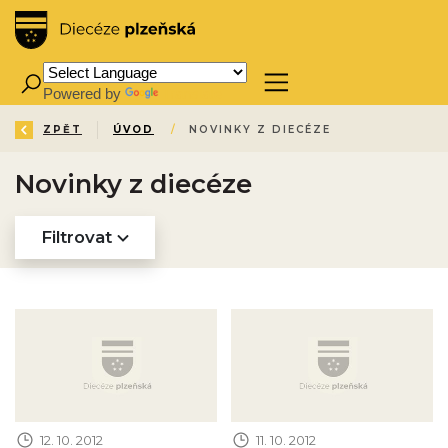
Powered by
Translate
ZPĚT
ÚVOD
/
NOVINKY Z DIECÉZE
Novinky z diecéze
Filtrovat
Obrázek novinky
Obrázek novinky
12. 10. 2012
11. 10. 2012