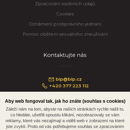
Zpracování osobních údajů
Cookies
Oznámení protiprávního jednání
Pomoc obětem sexuálního zneužívání
Kontaktujte nás
bip@bip.cz
+420 377 223 112
Aby web fungoval tak, jak ho znáte (souhlas s cookies)
Záleží nám na tom, abyste na našich stránkách rychle našli to,
Náměstí Republiky 234/35, 301 00 Plzeň
co hledáte, ušetřili spoustu klikání, nezobrazovaly se vám
reklamy, které vás nezajímají a viděli web v zobrazení na které
jste zvyklí. Proto od vás potřebujeme souhlas se zpracováním