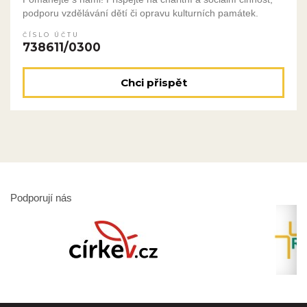
podporu vzdělávání dětí či opravu kulturních památek.
ČÍSLO ÚČTU
738611/0300
Chci přispět
Podporují nás