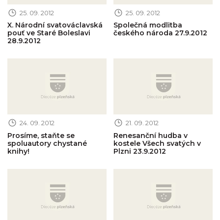
25. 09. 2012
25. 09. 2012
X. Národní svatováclavská
Společná modlitba
pouť ve Staré Boleslavi
českého národa 27.9.2012
28.9.2012
Obrázek novinky
Obrázek novinky
24. 09. 2012
21. 09. 2012
Prosíme, staňte se
Renesanční hudba v
spoluautory chystané
kostele Všech svatých v
knihy!
Plzni 23.9.2012
Obrázek novinky
Obrázek novinky