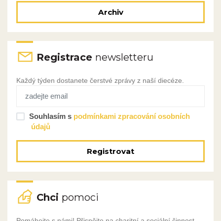
Archiv
Registrace
newsletteru
Každý týden dostanete čerstvé zprávy z naší diecéze.
Souhlasím s
podmínkami zpracování osobních
údajů
Registrovat
Chci
pomoci
Pomáhejte s námi! Přispějte na charitní a sociální činnost,