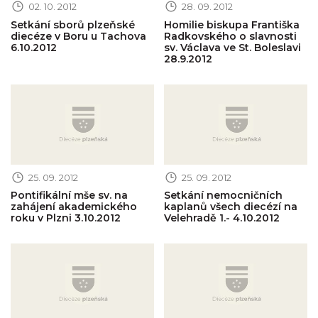
02. 10. 2012
28. 09. 2012
Setkání sborů plzeňské
Homilie biskupa Františka
diecéze v Boru u Tachova
Radkovského o slavnosti
6.10.2012
sv. Václava ve St. Boleslavi
28.9.2012
Obrázek novinky
Obrázek novinky
25. 09. 2012
25. 09. 2012
Pontifikální mše sv. na
Setkání nemocničních
zahájení akademického
kaplanů všech diecézí na
roku v Plzni 3.10.2012
Velehradě 1.- 4.10.2012
Obrázek novinky
Obrázek novinky