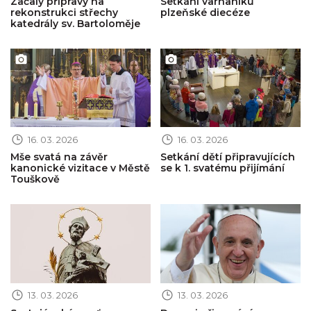
Začaly přípravy na
Setkání varhaníků
rekonstrukci střechy
plzeňské diecéze
katedrály sv. Bartoloměje
Obrázek novinky
Obrázek novinky
16. 03. 2026
16. 03. 2026
Mše svatá na závěr
Setkání dětí připravujících
kanonické vizitace v Městě
se k 1. svatému přijímání
Touškově
Obrázek novinky
Obrázek novinky
13. 03. 2026
13. 03. 2026