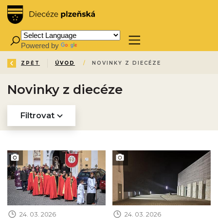
Powered by
Translate
ZPĚT
ÚVOD
/
NOVINKY Z DIECÉZE
Novinky z diecéze
Filtrovat
Obrázek novinky
Obrázek novinky
24. 03. 2026
24. 03. 2026