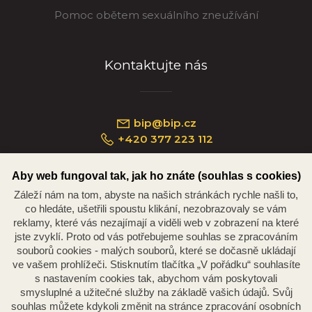
Pomoc obětem sexuálního zneužívání
Kontaktujte nás
bip@bip.cz
+420 377 223 112
Aby web fungoval tak, jak ho znáte (souhlas s cookies)
Záleží nám na tom, abyste na našich stránkách rychle našli to,
Náměstí Republiky 234/35, 301 00 Plzeň
co hledáte, ušetřili spoustu klikání, nezobrazovaly se vám
reklamy, které vás nezajímají a viděli web v zobrazení na které
jste zvyklí. Proto od vás potřebujeme souhlas se zpracováním
souborů cookies - malých souborů, které se dočasně ukládají
ve vašem prohlížeči. Stisknutím tlačítka „V pořádku“ souhlasíte
s nastavením cookies tak, abychom vám poskytovali
smysluplné a užitečné služby na základě vašich údajů. Svůj
souhlas můžete kdykoli změnit na stránce zpracování osobních