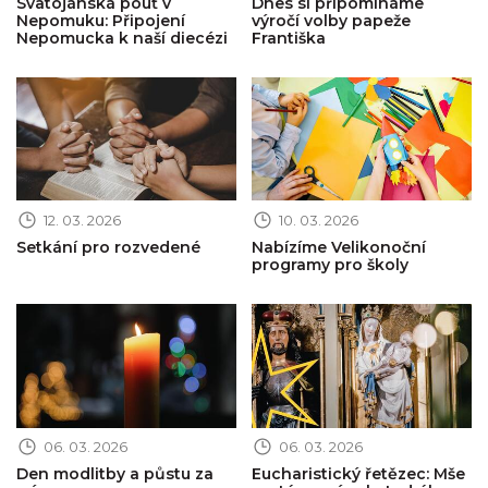
Svatojánská pouť v
Dnes si připomínáme
Nepomuku: Připojení
výročí volby papeže
Nepomucka k naší diecézi
Františka
Obrázek novinky
Obrázek novinky
12. 03. 2026
10. 03. 2026
Setkání pro rozvedené
Nabízíme Velikonoční
programy pro školy
Obrázek novinky
Obrázek novinky
06. 03. 2026
06. 03. 2026
Den modlitby a půstu za
Eucharistický řetězec: Mše