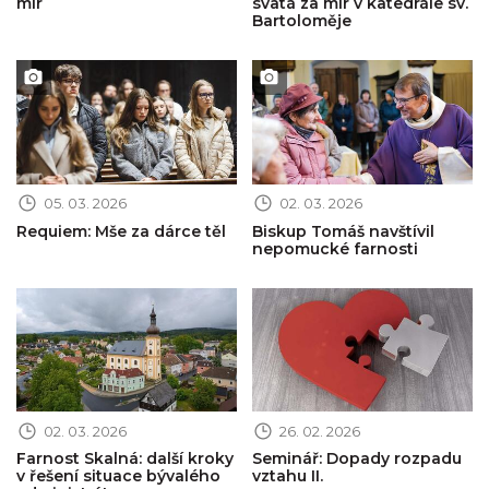
mír
svatá za mír v katedrále sv.
Bartoloměje
Obrázek novinky
Obrázek novinky
05. 03. 2026
02. 03. 2026
Requiem: Mše za dárce těl
Biskup Tomáš navštívil
nepomucké farnosti
Obrázek novinky
Obrázek novinky
02. 03. 2026
26. 02. 2026
Farnost Skalná: další kroky
Seminář: Dopady rozpadu
v řešení situace bývalého
vztahu II.