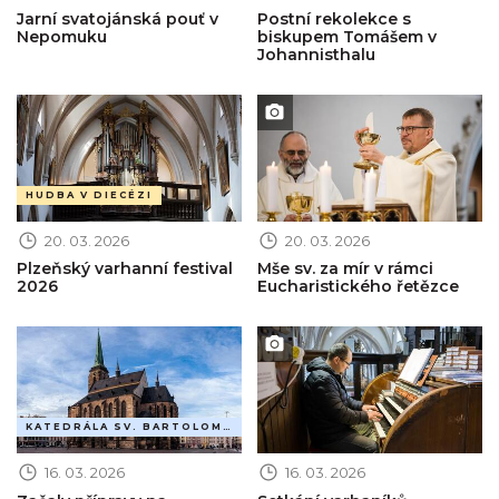
Jarní svatojánská pouť v
Postní rekolekce s
Nepomuku
biskupem Tomášem v
Johannisthalu
Obrázek novinky
Obrázek novinky
HUDBA V DIECÉZI
20. 03. 2026
20. 03. 2026
Plzeňský varhanní festival
Mše sv. za mír v rámci
2026
Eucharistického řetězce
Obrázek novinky
Obrázek novinky
KATEDRÁLA SV. BARTOLOMĚJE
16. 03. 2026
16. 03. 2026