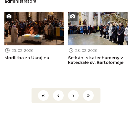
administrátora
Obrázek novinky
Obrázek novinky
25. 02. 2026
23. 02. 2026
Modlitba za Ukrajinu
Setkání s katechumeny v
katedrále sv. Bartoloměje