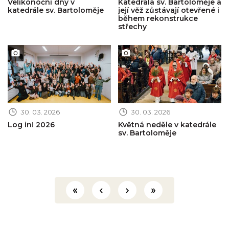
Velikonoční dny v
Katedrála sv. Bartoloměje a
katedrále sv. Bartoloměje
její věž zůstávají otevřené i
během rekonstrukce
střechy
Obrázek novinky
Obrázek novinky
30. 03. 2026
30. 03. 2026
Log in! 2026
Květná neděle v katedrále
sv. Bartoloměje