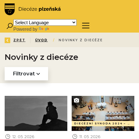
Powered by
Translate
ZPĚT
ÚVOD
/
NOVINKY Z DIECÉZE
Novinky z diecéze
Filtrovat
Obrázek novinky
Obrázek novinky
DIECÉZNÍ SYNODA 2024 –⁠ 2026
12. 05. 2026
11. 05. 2026