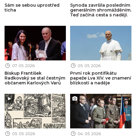
Sám se sebou uprostřed
Synoda završila posledním
ticha
generálním shromážděním.
Teď začíná cesta s nadějí.
Obrázek novinky
Obrázek novinky
07. 05. 2026
05. 05. 2026
Biskup František
První rok pontifikátu
Radkovský se stal čestným
papeže Lva XIV. ve znamení
občanem Karlových Varů
blízkosti a naděje
Obrázek novinky
Obrázek novinky
05. 05. 2026
04. 05. 2026