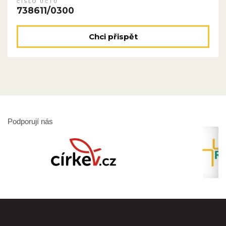
ČÍSLO ÚČTU
738611/0300
Chci přispět
Podporují nás