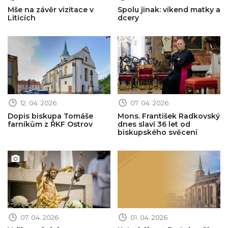
Mše na závěr vizitace v
Spolu jinak: víkend matky a
Liticích
dcery
Obrázek novinky
Obrázek novinky
12. 04. 2026
07. 04. 2026
Dopis biskupa Tomáše
Mons. František Radkovský
farníkům z ŘKF Ostrov
dnes slaví 36 let od
biskupského svěcení
Obrázek novinky
Obrázek novinky
07. 04. 2026
01. 04. 2026