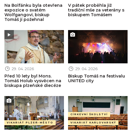
Na Bolfánku byla otevřena
V pátek proběhla již
expozice o svatém
tradiční mše za veterány s
Wolfgangovi, biskup
biskupem Tomášem
Tomáš jí požehnal
Obrázek novinky
Obrázek novinky
29. 04. 2026
29. 04. 2026
Před 10 lety byl Mons.
Biskup Tomáš na festivalu
Tomáš Holub vysvěcen na
UNITED city
biskupa plzeňské diecéze
Obrázek novinky
Obrázek novinky
CÍRKEVNÍ ŠKOLSTVÍ
VIKARIÁT PLZEŇ-MĚSTO
VIKARIÁT KARLOVARSKÝ