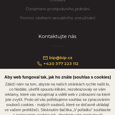
Oznámení protiprávního jednání
Pomoc obětem sexuálního zneužívání
Kontaktujte nás
bip@bip.cz
+420 377 223 112
Aby web fungoval tak, jak ho znáte (souhlas s cookies)
Záleží nám na tom, abyste na našich stránkách rychle našli to,
Náměstí Republiky 234/35, 301 00 Plzeň
co hledáte, ušetřili spoustu klikání, nezobrazovaly se vám
reklamy, které vás nezajímají a viděli web v zobrazení na které
jste zvyklí. Proto od vás potřebujeme souhlas se zpracováním
souborů cookies - malých souborů, které se dočasně ukládají
ve vašem prohlížeči. Stisknutím tlačítka „V pořádku“ souhlasíte
s nastavením cookies tak, abychom vám poskytovali