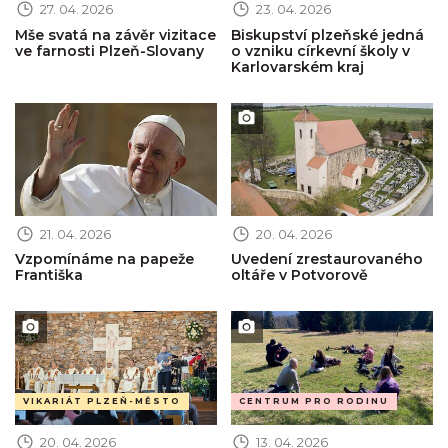
27. 04. 2026
23. 04. 2026
Mše svatá na závěr vizitace
Biskupství plzeňské jedná
ve farnosti Plzeň-Slovany
o vzniku církevní školy v
Karlovarském kraj
Obrázek novinky
Obrázek novinky
21. 04. 2026
20. 04. 2026
Vzpomínáme na papeže
Uvedení zrestaurovaného
Františka
oltáře v Potvorově
Obrázek novinky
Obrázek novinky
VIKARIÁT PLZEŇ-MĚSTO
CENTRUM PRO RODINU
20. 04. 2026
13. 04. 2026